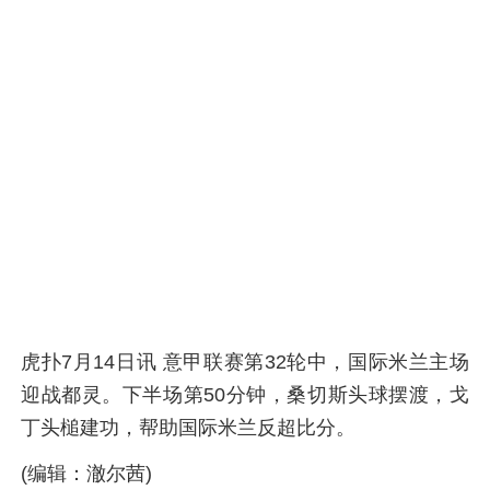
虎扑7月14日讯 意甲联赛第32轮中，国际米兰主场
迎战都灵。下半场第50分钟，桑切斯头球摆渡，戈
丁头槌建功，帮助国际米兰反超比分。
(编辑：澈尔茜)