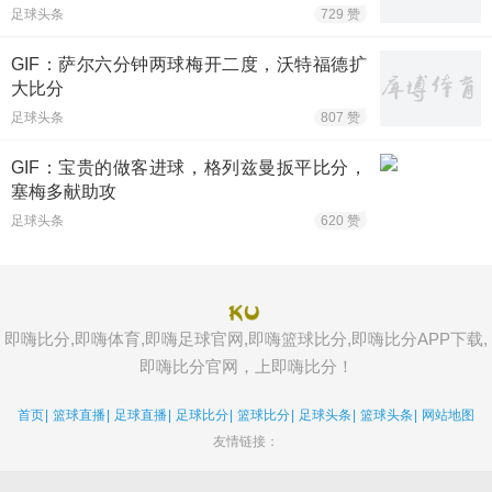
足球头条
729 赞
GIF：萨尔六分钟两球梅开二度，沃特福德扩
大比分
足球头条
807 赞
GIF：宝贵的做客进球，格列兹曼扳平比分，
塞梅多献助攻
足球头条
620 赞
即嗨比分,即嗨体育,即嗨足球官网,即嗨篮球比分,即嗨比分APP下载,
即嗨比分官网，上即嗨比分！
首页
|
篮球直播
|
足球直播
|
足球比分
|
篮球比分
|
足球头条
|
篮球头条
|
网站地图
友情链接：