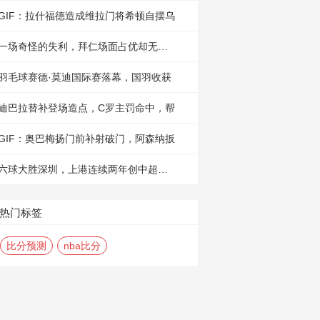
GIF：拉什福德造成维拉门将希顿自摆乌
一场奇怪的失利，拜仁场面占优却无法领
羽毛球赛德·莫迪国际赛落幕，国羽收获
迪巴拉替补登场造点，C罗主罚命中，帮
GIF：奥巴梅扬门前补射破门，阿森纳扳
六球大胜深圳，上港连续两年创中超单赛
热门标签
比分预测
nba比分