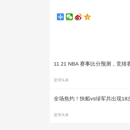
11 21 NBA 赛事比分预测，
篮球头条
全场焦灼！快船vs绿军共出现18
篮球头条