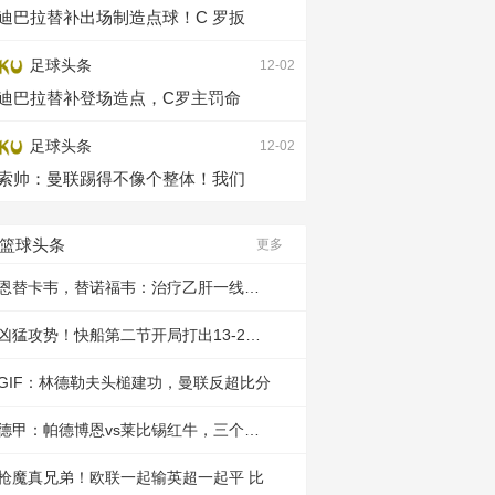
迪巴拉替补出场制造点球！C 罗扳
足球头条
12-02
迪巴拉替补登场造点，C罗主罚命
足球头条
12-02
索帅：曼联踢得不像个整体！我们
篮球头条
更多
恩替卡韦，替诺福韦：治疗乙肝一线抗病
凶猛攻势！快船第二节开局打出13-2拉开
GIF：林德勒夫头槌建功，曼联反超比分
德甲：帕德博恩vs莱比锡红牛，三个方面
枪魔真兄弟！欧联一起输英超一起平 比