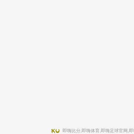
即嗨比分,即嗨体育,即嗨足球官网,