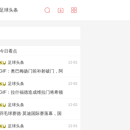
足球头条
今日看点
足球头条
12-01
GIF：奥巴梅扬门前补射破门，阿
足球头条
12-02
GIF：拉什福德造成维拉门将希顿
足球头条
12-02
羽毛球赛德·莫迪国际赛落幕，国
足球头条
12-01