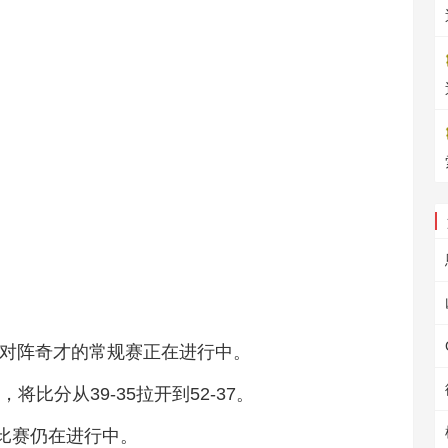
场对阵奇才的常规赛正在进行中。
将比分从39-35拉开到52-37。
，比赛仍在进行中。