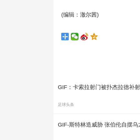
(编辑：澈尔茜)
GIF：卡索拉射门被扑杰拉德补
足球头条
GIF-斯特林造威胁 张伯伦自摆乌