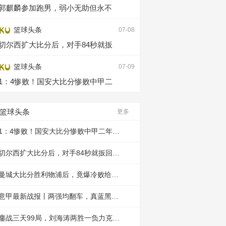
郭麒麟参加跑男，弱小无助但永不
篮球头条
07-08
切尔西扩大比分后，对手84秒就扳
篮球头条
07-09
1：4惨败！国安大比分惨败中甲二
篮球头条
更多
1：4惨败！国安大比分惨败中甲二年级生
切尔西扩大比分后，对手84秒就扳回一个
曼城大比分胜利物浦后，竟爆冷败给南安
意甲最新战报丨两强均翻车，真蓝黑豪取
鏖战三天99局，刘海涛两胜一负力克张广