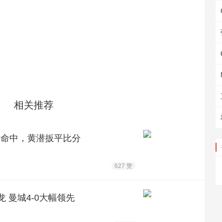
相关推荐
射命中，黄潜扳平比分
627 赞
龙 曼城4-0大幅领先