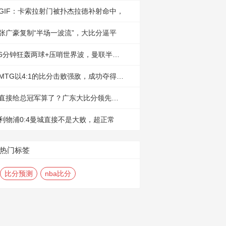
GIF：卡索拉射门被扑杰拉德补射命中，
张广豪复制“半场一波流”，大比分逼平
6分钟狂轰两球+压哨世界波，曼联半场强
MTG以4:1的比分击败强敌，成功夺得KGL
直接给总冠军算了？广东大比分领先，谁
利物浦0:4曼城直接不是大败，超正常
热门标签
比分预测
nba比分