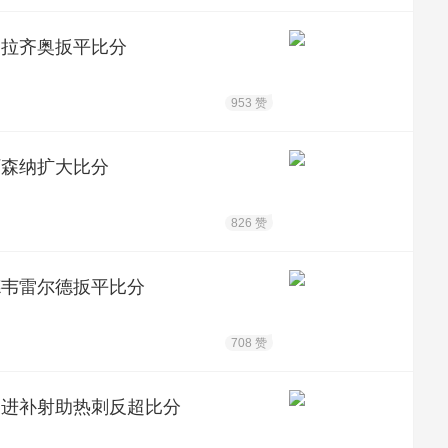
，拉齐奥扳平比分
953 赞
阿森纳扩大比分
826 赞
德韦雷尔德扳平比分
708 赞
不进补射助热刺反超比分