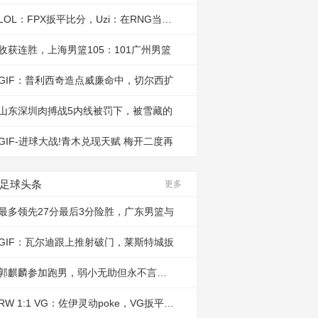
LOL：FPX扳平比分，Uzi：在RNG当ADC不
收获连胜，上海男篮105：101广州男篮
GIF：普利西奇造点威廉命中，切尔西扩
山东深圳肉搏战5内线被罚下，被雪藏的
GIF-进球大战!青木兑现天赋 梅开二度再
足球头条
更多
最多领先27分最后3分险胜，广东男篮与
GIF：瓦尔迪跟上推射破门，莱斯特城扳
郭麒麟参加跑男，弱小无助但永不言败，
RW 1:1 VG：佐伊灵动poke，VG扳平比分