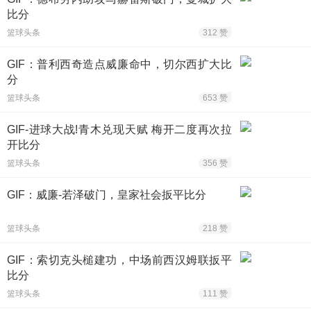
比分
篮球头条
312 赞
GIF：普利西奇造点威廉命中，切尔西扩大比
分
篮球头条
653 赞
GIF-进球大战!青木兑现天赋 梅开二度再次拉
开比分
篮球头条
356 赞
GIF：威廉-若泽破门，皇家社会扳平比分
篮球头条
218 赞
GIF：索切克头槌建功，中场前西汉姆联扳平
比分
篮球头条
111 赞