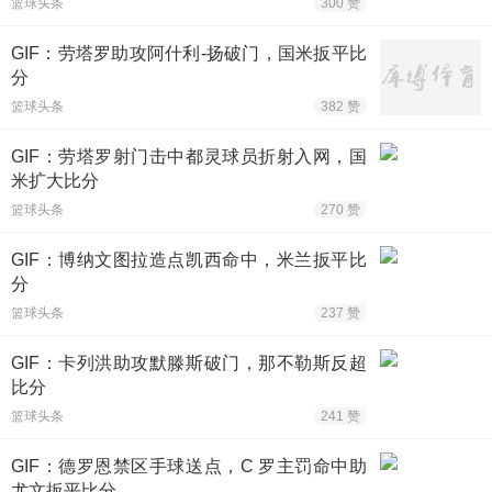
篮球头条
300 赞
GIF：劳塔罗助攻阿什利-扬破门，国米扳平比
分
篮球头条
382 赞
GIF：劳塔罗射门击中都灵球员折射入网，国
米扩大比分
篮球头条
270 赞
GIF：博纳文图拉造点凯西命中，米兰扳平比
分
篮球头条
237 赞
GIF：卡列洪助攻默滕斯破门，那不勒斯反超
比分
篮球头条
241 赞
GIF：德罗恩禁区手球送点，C 罗主罚命中助
尤文扳平比分