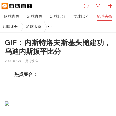
篮球直播
足球直播
足球比分
篮球比分
足球头条
即嗨比分
足球头条
>
>
GIF：内斯特洛夫斯基头槌建功，
乌迪内斯扳平比分
2020-07-24
足球头条
热点集合：