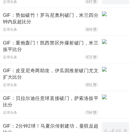
足球头条
647 赞
GIF：势如破竹！罗马尼奥利破门，米兰四分
钟内反超比分
足球头条
804 赞
GIF：重炮轰门！凯西禁区外爆射破门，米兰
扳平比分
足球头条
872 赞
GIF：皮亚尼奇两助攻，伊瓜因推射破门尤文
扩大比分
足球头条
801 赞
GIF：贝拉尔迪任意球直接破门，萨索洛扳平
比分
足球头条
794 赞
GIF：2分钟2球！马夏尔传射建功，曼联反超