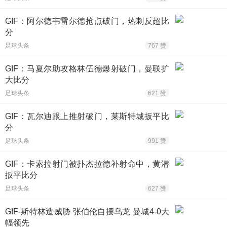
GIF：阿尔德韦雷尔德抢点破门，热刺反超比
分
足球头条
767 赞
GIF：马夏尔助攻格林伍德爆射破门，曼联扩
大比分
足球头条
621 赞
GIF：瓦尔迪跟上推射破门，莱斯特城扳平比
分
足球头条
991 赞
GIF：卡索拉射门被扑杰拉德补射命中，黄潜
扳平比分
足球头条
627 赞
GIF-斯特林造威胁 张伯伦自摆乌龙 曼城4-0大
幅领先