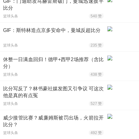
GIF：门迪助攻马赫雷斯破门，曼城迅速扳平
比分
篮球头条
540 赞
GIF：斯特林造点京多安命中，曼城反超比分
篮球头条
235 赞
休整一日满血回归！德甲+西甲2场推荐（含比
分）
篮球头条
438 赞
比分写反了？林书豪社媒发图又引争议 可这次
他是真的有点冤
篮球头条
527 赞
威少接管比赛？威廉姆斯被罚出场，火箭拉开
比分？
篮球头条
492 赞