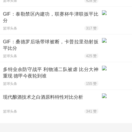
篮球头条
428 赞
GIF：泰勒禁区内建功，联赛杯牛津联扳平比
分
篮球头条
317 赞
GIF：桑德罗后场带球被断，卡普拉里劲射扳
平比分
篮球头条
425 赞
多特业余防守战平 利物浦二队被虐 比分大神
重现 德甲今夜轮到谁
篮球头条
155 赞
现代酿酒技术之白酒原料特性对比分析
篮球头条
341 赞