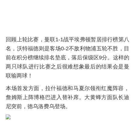
回顾上轮比赛，曼联1-1战平埃弗顿暂居排行榜第八
名，沃特福德则是客场0-2不敌利物浦五轮不胜，目
前在积分榜继续排名垫底，落后保级区9分。这样的
两只球队进行比赛之后很难想象最后的结果会是曼
联输两球！
本场首发方面，拉什福德和马夏尔领衔红魔阵容，
詹姆斯上阵博格巴进入替补席。大黄蜂方面队长迪
尼突前，德乌洛费乌登场。