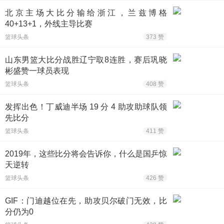
北京主场大比分输给浙江，兰兹博格
40+13+1，外线主导比赛
篮球头条
373 赞
山东男篮大比分战胜辽宁取8连胜，赛后巩晓
彬盛赞一球员表现
篮球头条
408 赞
发挥出色！丁威迪半场 19 分 4 助攻助球队领
先比分
篮球头条
411 赞
2019年，这些比分将会告诉你，什么是国乒惊
天逆转
篮球头条
426 赞
GIF：门迪越位在先，助攻贝尔破门无效，比
分仍为0