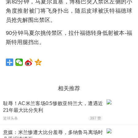
第82分钟，马夏尔直塞，博格巴突入禁区左侧的小
角度推射被门将飞身扑出，随后皮球被沃特福德球
员抢先解围出禁区。
90分钟马夏尔挑传禁区，拉什福德转身低射被本-福
斯特用腿挡出。
相关推荐
耻辱！AC米兰客场0:5惨败亚特兰大，遭遇近
21年最大比分失利
篮球头条
397 赞
意媒：米兰惨遭大比分羞辱，多纳鲁马离场时