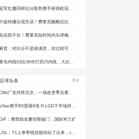
蓝军红魔同样比分取胜携手获得欧冠资格
中超转播出现失误！费莱尼戴帽后比分迟
实在防不住！费莱尼短时间内头球梅开二
蒋哲：对比分不是很满意，但过程可以接
青岛内线53比38吊打四川内线，大比分战
足球头条
更多
CBA广东对阵北京，一场改变季后赛的比
eStar携手BS晋级8强 R.LGD下半场持续发
GIF：摩西助攻桑切斯破门，国际米兰扩
LOL：T1上单带错技能却站了出来，cuzz