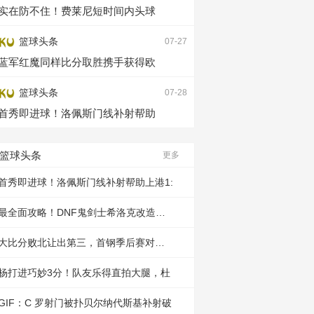
实在防不住！费莱尼短时间内头球
篮球头条
07-27
蓝军红魔同样比分取胜携手获得欧
篮球头条
07-28
首秀即进球！洛佩斯门线补射帮助
篮球头条
更多
首秀即进球！洛佩斯门线补射帮助上港1:
最全面攻略！DNF鬼剑士希洛克改造武器
大比分败北让出第三，首钢季后赛对阵强
杨打进巧妙3分！队友乐得直拍大腿，杜
GIF：C 罗射门被扑贝尔纳代斯基补射破