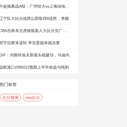
中超揭幕战A组：广州恒大vs上海绿地B组
辽宁队大比分战胜山西取得8连胜，李晓
CBA吉林东北虎锻炼新人大比分负广厦 赛
郑宇伯赛末逆转 率先晋级单挑决赛
GIF：内斯特洛夫斯基头槌建功，乌迪内
远航港口(08502)预期上半年收益与纯利
热门标签
比分预测
nba比分