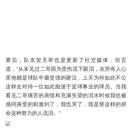
赛后，队友贺天举也是更新了社交媒体，坦言
道，“从未见过二哥因为受伤流下眼泪，在所有人心
里他都是球队中最坚强的硬汉，上天为何如此不公
这样去对待一位如此痴迷于篮球事业的球员。当我
看见二哥痛苦的表情和充满失望的泪水时候我也被
感同身受的刺激到了，我也哭了，我是替这样的拼
命这种努力的人流泪。”