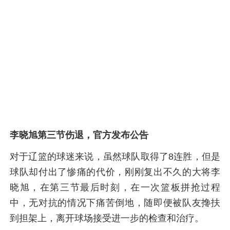
李晓旭第三节伤退，官方发布公告
对于辽篮的球迷来说，虽然球队取得了8连胜，但是
球队却付出了惨痛的代价，刚刚复出不久的大将李
晓旭，在第三节最后时刻，在一次篮板拼抢过程
中，无对抗的情况下痛苦倒地，随即便被队友搀扶
到担架上，离开球场接受进一步的检查和治疗。