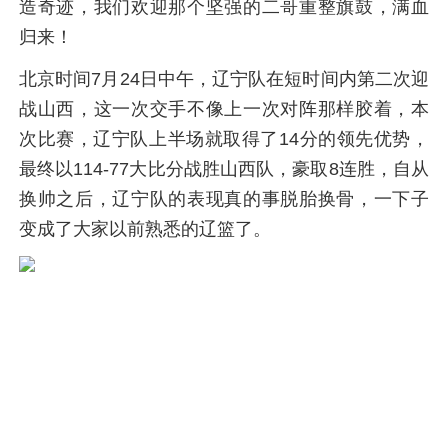
造奇迹，我们欢迎那个坚强的二哥重整旗鼓，满血
归来！
北京时间7月24日中午，辽宁队在短时间内第二次迎
战山西，这一次交手不像上一次对阵那样胶着，本
次比赛，辽宁队上半场就取得了14分的领先优势，
最终以114-77大比分战胜山西队，豪取8连胜，自从
换帅之后，辽宁队的表现真的事脱胎换骨，一下子
变成了大家以前熟悉的辽篮了。