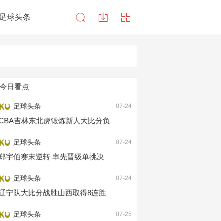
足球头条
今日看点
足球头条
07-24
CBA吉林东北虎锻炼新人大比分负
足球头条
07-24
郑宇伯赛末逆转 率先晋级单挑决
足球头条
07-24
辽宁队大比分战胜山西取得8连胜
足球头条
07-25