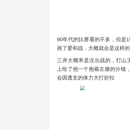
90年代的比赛看的不多，但是1
画了爱和战，大概就会是这样的
三井大概率是没出战的，打山王
上给了他一个抱着左膝的分镜
会因透支的体力大打折扣