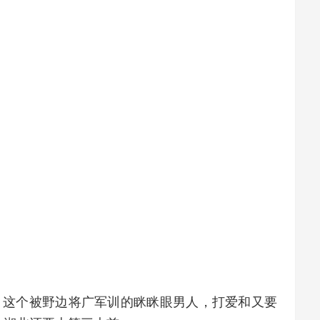
，这个被野边将广军训的眯眯眼男人，打爱和又要