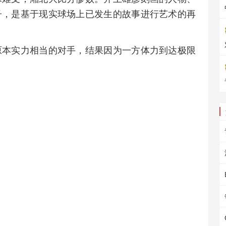
子，是基于现实球场上已发生的故事进行艺术的再
原本实力相当的对手，结果因为一方体力到达极限