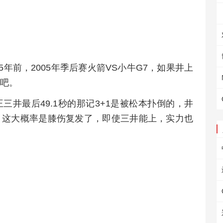
5年前，2005年季后赛火箭VS小牛G7，如果井上
吧。
三井最后49.1秒的那记3+1是被松本扑倒的，井
，这大概率是膝伤复发了，即使三井能上，实力也