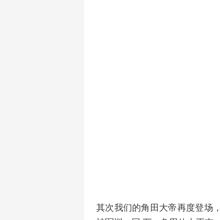
其次我们的角田大帝再度登场