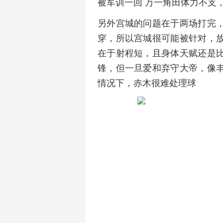
被军训一回 万一角田体力不支
另外宫城的问题在于两场打完
穿，所以宫城很可能被针对，
在于射程短，且身体天赋还是
锋，但一旦爱和弃守大帝，像
情况下，赤木很难处理球