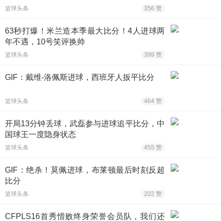
篮球头条
356 赞
63秒打爆！米兰造本季最大比分！4人进球两
年不遇，10号笑评换帅
篮球头条
399 赞
GIF：戴维-洛佩斯进球，西班牙人扳平比分
篮球头条
464 赞
开局13分钟丢球，武磊参与进球追平比分，中
国球王一度隐身状态
篮球头条
455 赞
GIF：绝杀！莫佩进球，布莱顿最后时刻反超
比分
篮球头条
202 赞
CFPLS16首秀惜败终身荣誉会员队，我们还