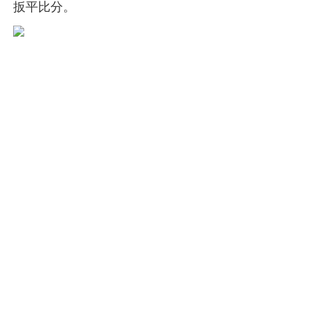
扳平比分。