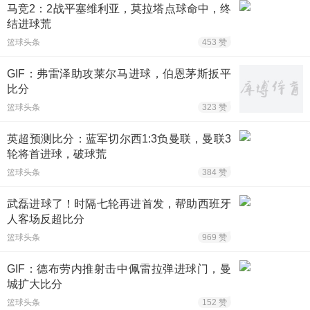
马竞2：2战平塞维利亚，莫拉塔点球命中，终
结进球荒
篮球头条
453 赞
GIF：弗雷泽助攻莱尔马进球，伯恩茅斯扳平
比分
篮球头条
323 赞
英超预测比分：蓝军切尔西1:3负曼联，曼联3
轮将首进球，破球荒
篮球头条
384 赞
武磊进球了！时隔七轮再进首发，帮助西班牙
人客场反超比分
篮球头条
969 赞
GIF：德布劳内推射击中佩雷拉弹进球门，曼
城扩大比分
篮球头条
152 赞