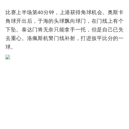
比赛上半场第40分钟，上港获得角球机会。奥斯卡
角球开出后，于海的头球飘向球门，在门线上有个
下坠。泰达门将无奈只能拿手一托，但是自己已失
去重心。洛佩斯机警门线补射，打进扳平比分的一
球。