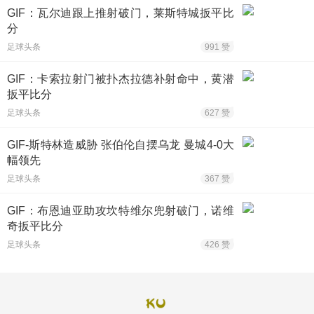
GIF：瓦尔迪跟上推射破门，莱斯特城扳平比
分
足球头条
991 赞
GIF：卡索拉射门被扑杰拉德补射命中，黄潜
扳平比分
足球头条
627 赞
GIF-斯特林造威胁 张伯伦自摆乌龙 曼城4-0大
幅领先
足球头条
367 赞
GIF：布恩迪亚助攻坎特维尔兜射破门，诺维
奇扳平比分
足球头条
426 赞